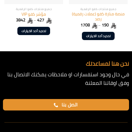
جميع منتجات كفو الرقمية
جميع منتجات كفو الرقمية
منصة منارة كفو (عملات رقمية)
مؤشر كفو VIP
رصد
3842
–
427
1708
–
190
تحديد أحد الخيارات
تحديد أحد الخيارات
هناك
هناك
العديد
العديد
من
من
الأشكال
الأشكال
نحن هنا لمساعدتك
المختلفة
المختلفة
لهذا
في حال وجود استفسارات او ملاحظات يمكنك الاتصال بنا
لهذا
المنتج.
المنتج.
يمكن
وفق اوقاتنا المعلنة
يمكن
اختيار
اختيار
الخيارات
الخيارات
على
اتصل بنا
على
صفحة
صفحة
المنتج
المنتج