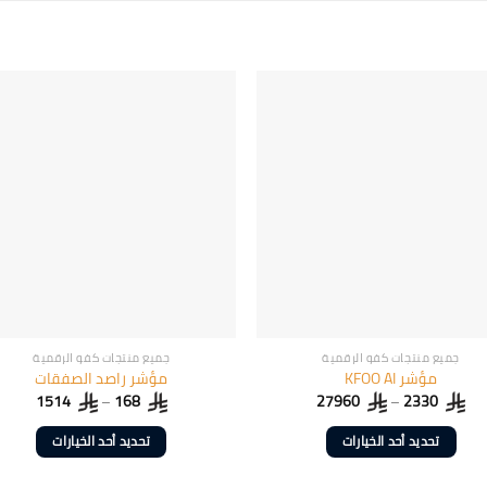
جميع منتجات كفو الرقمية
جميع منتجات كفو الرقمية
مؤشر KFOO AI
مؤشر راصد الصفقات
1514
–
168
27960
–
2330
تحديد أحد الخيارات
تحديد أحد الخيارات
هناك
هناك