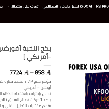
KFOO AI تحليل بالذكاء الاصطناعي
تعرف على منتجاتنا
جم
بكج النخبة [فورك
-أمريكي ]
7724
–
858
مؤشر كفو VIP + منصة من
أوبشن – أمريكي
تداول بإحتراف باستخدام الذكاء 
راصد لتحركات (صناع السوق ) الحي
أقوى مؤشرات للتحليل الفني و ا