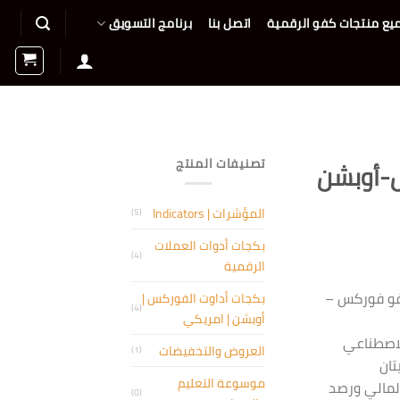
يع منتجات كفو الرقمية
اتصل بنا
برنامج التسويق
تصنيفات المنتج
س-أوبشن
المؤشرات | Indicators
(5)
بكجات أدوات العملات
(4)
الرقمية
ارة كفو فوركس –
بكجات أداوت الفوركس |
(4)
أوبشن | امريكي
الاصطناعي
العروض والتخفيضات
(1)
تان
موسوعة التعليم
لمالي ورصد
(0)