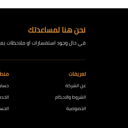
العديد
من
الأشكال
المختلفة
نحن هنا لمساعدتك
لهذا
المنتج.
يمكن
في حال وجود استفسارات او ملاحظات يمكن
اختيار
الخيارات
على
صفحة
تعريفات
منطق
المنتج
عن الشركة
حساب
الشروط والاحكام
الخدم
الخصوصية
الحسا