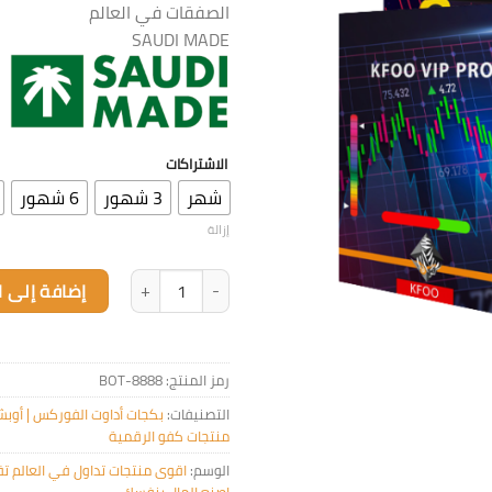
الصفقات في العالم
SAUDI MADE
الاشتراكات
شهر
3 شهور
6 شهور
إزالة
كمية بكج النخبة [فوركس-أوبشن -أم
إضافة إلى ا
رمز المنتج:
8888-BOT
التصنيفات:
بكجات أداوت الفوركس | أوبش
منتجات كفو الرقمية
الوسم:
اقوى منتجات تداول في العالم تق
اصنع المال بنفسك