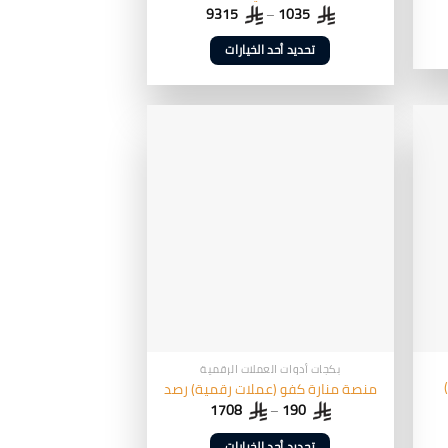
9315
–
1035
تحديد أحد الخيارات
هناك
العديد
من
الأشكال
المختلفة
لهذا
المنتج.
يمكن
اختيار
الخيارات
على
صفحة
المنتج
بكجات أدوات العملات الرقمية
منصة منارة كفو (عملات رقمية) رصد
1708
–
190
تحديد أحد الخيارات