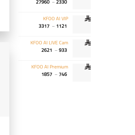
27960
–
2330
KFOO AI VIP
3317
–
1121
KFOO AI LIVE Cam
2621
–
933
KFOO AI Premium
1857
–
746