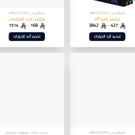
المؤشرات | INDICATORS
المؤشرات | INDICATORS
مؤشر كفو VIP
مؤشر راصد الصفقات
1514
–
168
3842
–
427
تحديد أحد الخيارات
تحديد أحد الخيارات
هناك
هناك
العديد
العديد
من
من
الأشكال
الأشكال
المختلفة
المختلفة
لهذا
لهذا
المنتج.
المنتج.
يمكن
يمكن
اختيار
اختيار
الخيارات
الخيارات
على
على
صفحة
صفحة
المنتج
المنتج
المؤشرات | INDICATORS
بكجات أدوات العملات الرقمية