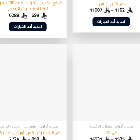
البكج الذهبي [مؤشر 
بكج الخبير بلس +
RSI PRO + بوت الرصد ]
11007
–
1182
6288
–
699
تحديد أحد الخيارات
تحديد أحد الخيارات
هناك
هناك
العديد
العديد
من
من
الأشكال
الأشكال
المختلفة
المختلفة
لهذا
لهذا
المنتج.
المنتج.
يمكن
يمكن
اختيار
اختيار
الخيارات
الخيارات
على
على
صفحة
صفحة
المنتج
المنتج
بكجات أدوات العملات الرقمية
بكجات أداوت الفوركس | أوبشن | امريك
بكج VIP+
بكج النخبة [فوركس-أوبشن -أمريك
7724
–
858
14931
–
1535