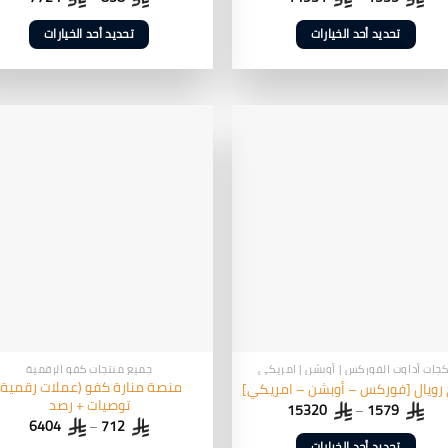
تحديد أحد الخيارات
تحديد أحد الخيارات
هناك
هناك
العديد
العديد
من
من
الأشكال
الأشكال
المختلفة
المختلفة
لهذا
لهذا
المنتج.
المنتج.
يمكن
يمكن
اختيار
اختيار
الخيارات
الخيارات
على
على
صفحة
صفحة
المنتج
المنتج
كجات أداوت الفوركس | أوبشن | امريكي
جميع منتجات كفو الرقمية
منصة منارة كفو (عملات رقمية)
رويال [فوركس – أوبشن – امريكي]
توصيات + رصد
15320
–
1579
6404
–
712
تحديد أحد الخيارات