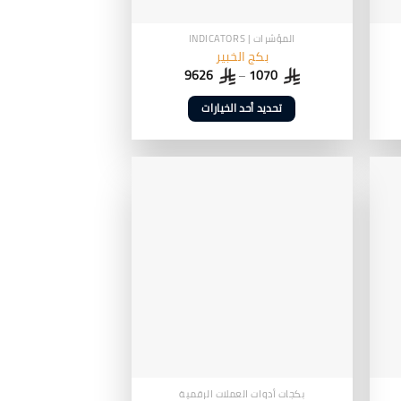
المؤشرات | INDICATORS
بكج الخبير
9626
–
1070
تحديد أحد الخيارات
هناك
العديد
من
الأشكال
المختلفة
لهذا
المنتج.
يمكن
اختيار
الخيارات
على
صفحة
المنتج
بكجات أدوات العملات الرقمية