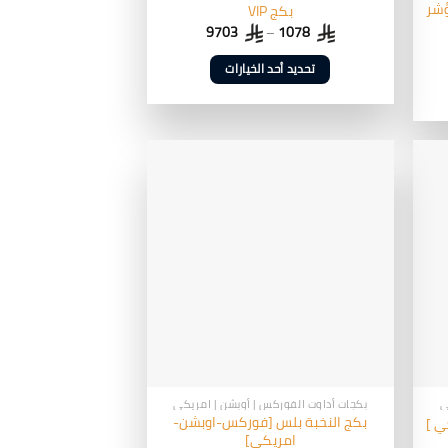
كفو VIP + مؤشر
بكج VIP
9703
–
1078
تحديد أحد الخيارات
هناك
العديد
من
الأشكال
المختلفة
لهذا
المنتج.
يمكن
اختيار
الخيارات
على
صفحة
المنتج
ي
بكجات أداوت الفوركس | أوبشن | امريكي
بكج النخبة بلس [فوركس-اوبشن-
ي ]
امريكي]