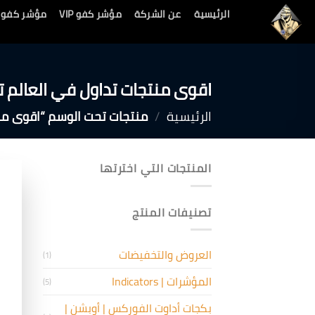
خطي
الرئيسية
عن الشركة
مؤشر كفو VIP
مؤشر كفو RSI PRO
لمحتوى
اقوى منتجات تداول في العالم 
الرئيسية
/
منتجات تحت الوسم “اقوى منت
المنتجات التي اخترتها
تصنيفات المنتج
العروض والتخفيضات
(1)
المؤشرات | Indicators
(5)
بكجات أداوت الفوركس | أوبشن |